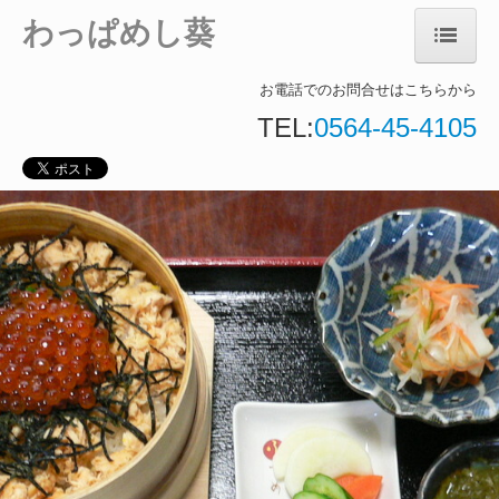
わっぱめし葵
ホーム
お電話でのお問合せはこちらから
TEL:
0564-45-4105
店舗案内
お知らせ
当店のおすすめ料理
店内のご案内
個人情報保護方針
当店の季節限定料理 春
当店の季節限定料理 夏
当店の季節限定料理 秋