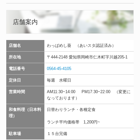
店舗案内
店舗名
わっぱめし葵 （あいスタ認証済み）
所在地
〒444-2148 愛知県岡崎市仁木町字川越205-1
電話番号
0564-45-4105
定休日
毎週 水曜日
営業時間
AM11:30~14:00 PM17:30~22:00 （変更に
なっております）
和食料理（日本料
日替わりランチ・各種定食
理）
ランチ平均価格帯 1,200円~
駐車場
１５台完備